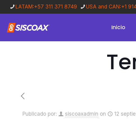
LATAM:+57 311 371 8749
USA and CAN:+1 91
Inicio
Te
Publicado por:
siscoaxadmin
on
12 septi