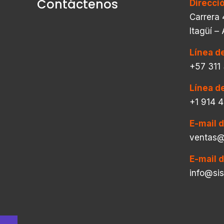
Contáctenos
Direcci
Carrera 
Itagüí –
Línea d
+57 311
Línea d
+1 914 
E-mail 
ventas@
E-mail 
info@si