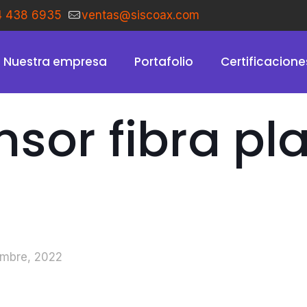
4 438 6935
ventas@siscoax.com
Nuestra empresa
Portafolio
Certificacione
nsor fibra pl
embre, 2022