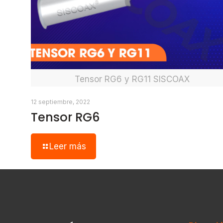
Tensor RG6 y RG11 SISCOAX
12 septiembre, 2022
Tensor RG6
Leer más