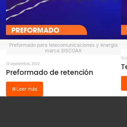
Preformado para telecomunicaciones y energía
marca SISCOAX
12 
12 septiembre, 2022
T
Preformado de retención
Leer más